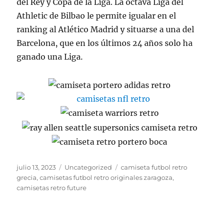
del Rey y Copa de la Liga. La octava Liga del
Athletic de Bilbao le permite igualar en el
ranking al Atlético Madrid y situarse a una del
Barcelona, que en los últimos 24 años solo ha
ganado una Liga.
Publicado
Categorías
Etiquetas
julio 13, 2023
Uncategorized
camiseta futbol retro
el
grecia
,
camisetas futbol retro originales zaragoza
,
camisetas retro future