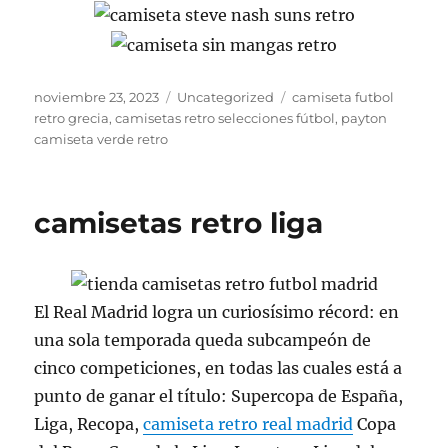
Publicado
Categorías
Etiquetas
noviembre 23, 2023
Uncategorized
camiseta futbol
el
retro grecia
,
camisetas retro selecciones fútbol
,
payton
camiseta verde retro
camisetas retro liga
El Real Madrid logra un curiosísimo récord: en
una sola temporada queda subcampeón de
cinco competiciones, en todas las cuales está a
punto de ganar el título: Supercopa de España,
Liga, Recopa,
camiseta retro real madrid
Copa