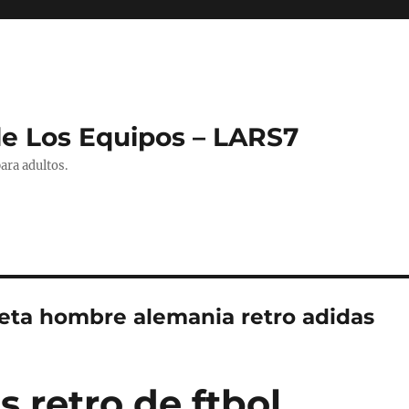
de Los Equipos – LARS7
ara adultos.
eta hombre alemania retro adidas
 retro de ftbol