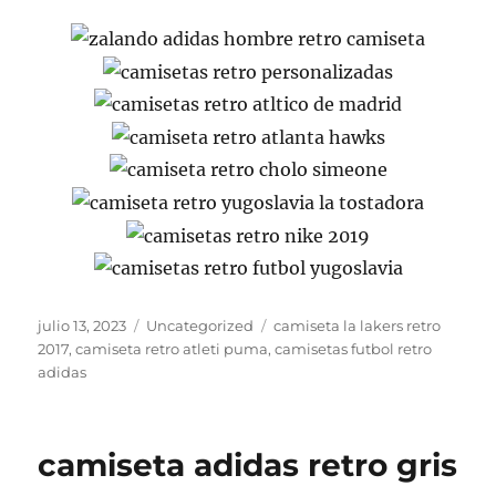
Publicado
Categorías
Etiquetas
julio 13, 2023
Uncategorized
camiseta la lakers retro
el
2017
,
camiseta retro atleti puma
,
camisetas futbol retro
adidas
camiseta adidas retro gris