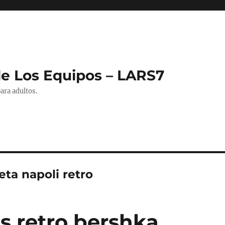
de Los Equipos – LARS7
ara adultos.
ta napoli retro
s retro bershka