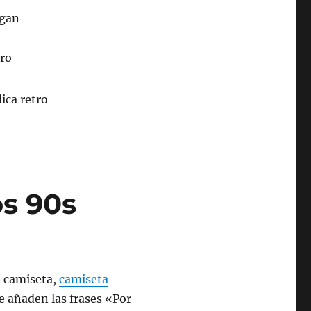
os 90s
a camiseta,
camiseta
e añaden las frases «Por