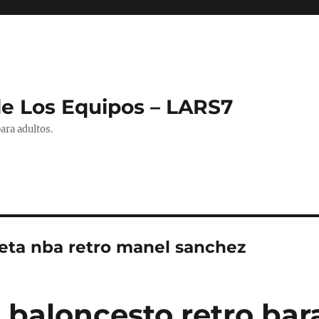
de Los Equipos – LARS7
ara adultos.
eta nba retro manel sanchez
 baloncesto retro bar