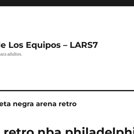
de Los Equipos – LARS7
ara adultos.
eta negra arena retro
 retro nba philadelph