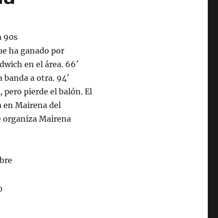
que ha ganado por
dwich en el área. 66′
a banda a otra. 94′
 pero pierde el balón. El
a en Mairena del
e organiza Mairena