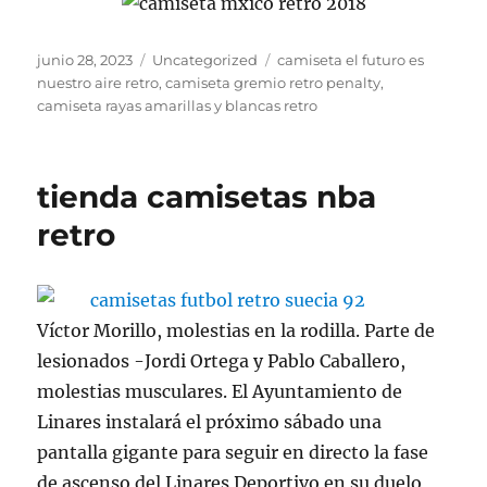
Publicado
Categorías
Etiquetas
junio 28, 2023
Uncategorized
camiseta el futuro es
el
nuestro aire retro
,
camiseta gremio retro penalty
,
camiseta rayas amarillas y blancas retro
tienda camisetas nba
retro
Víctor Morillo, molestias en la rodilla. Parte de
lesionados -Jordi Ortega y Pablo Caballero,
molestias musculares. El Ayuntamiento de
Linares instalará el próximo sábado una
pantalla gigante para seguir en directo la fase
de ascenso del Linares Deportivo en su duelo