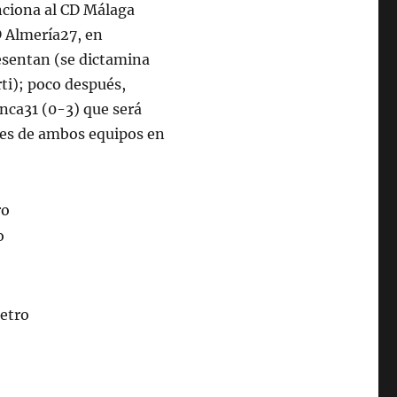
anciona al CD Málaga
D Almería27, en
esentan (se dictamina
ti); poco después,
nca31 (0-3) que será
res de ambos equipos en