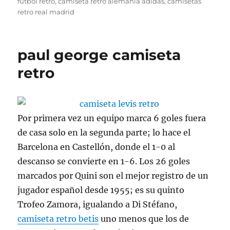
el
futbol retro
,
camiseta retro alemania adidas
,
camisetas
retro real madrid
paul george camiseta
retro
Por primera vez un equipo marca 6 goles fuera
de casa solo en la segunda parte; lo hace el
Barcelona en Castellón, donde el 1-0 al
descanso se convierte en 1-6. Los 26 goles
marcados por Quini son el mejor registro de un
jugador español desde 1955; es su quinto
Trofeo Zamora, igualando a Di Stéfano,
camiseta retro betis
uno menos que los de