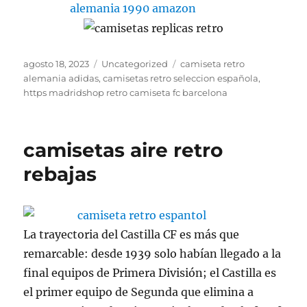
Publicado
Categorías
Etiquetas
agosto 18, 2023
Uncategorized
camiseta retro
el
alemania adidas
,
camisetas retro seleccion española
,
https madridshop retro camiseta fc barcelona
camisetas aire retro
rebajas
La trayectoria del Castilla CF es más que
remarcable: desde 1939 solo habían llegado a la
final equipos de Primera División; el Castilla es
el primer equipo de Segunda que elimina a