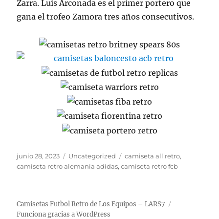
Zarra. Luis Arconada es el primer portero que
gana el trofeo Zamora tres años consecutivos.
Publicado
Categorías
Etiquetas
junio 28, 2023
Uncategorized
camiseta all retro
,
el
camiseta retro alemania adidas
,
camiseta retro fcb
Camisetas Futbol Retro de Los Equipos – LARS7
Funciona gracias a WordPress