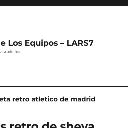
de Los Equipos – LARS7
ara adultos.
ta retro atletico de madrid
s retro de sheva