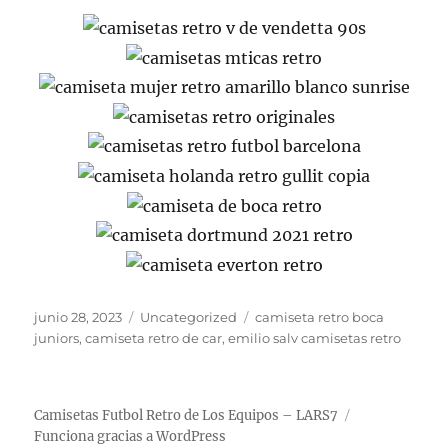
Publicado
Categorías
Etiquetas
junio 28, 2023
Uncategorized
camiseta retro boca
el
juniors
,
camiseta retro de car
,
emilio salv camisetas retro
Camisetas Futbol Retro de Los Equipos – LARS7
Funciona gracias a WordPress