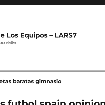
de Los Equipos – LARS7
ara adultos.
etas baratas gimnasio
s futbol spain opinio