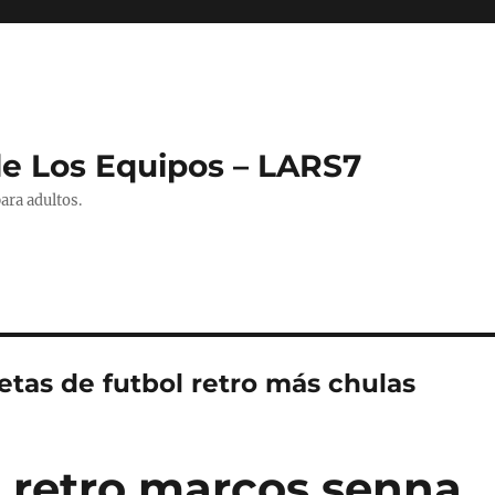
de Los Equipos – LARS7
ara adultos.
etas de futbol retro más chulas
 retro marcos senna