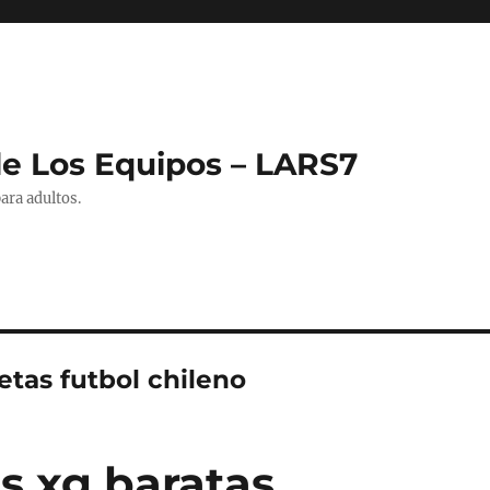
de Los Equipos – LARS7
ara adultos.
etas futbol chileno
s xg baratas