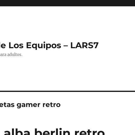
de Los Equipos – LARS7
ara adultos.
etas gamer retro
alba berlin retro