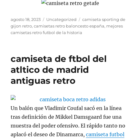
Publicado
Categorías
Etiquetas
agosto 18, 2023
Uncategorized
camiseta sporting de
el
gijon retro
,
camisetas retro baloncesto españa
,
mejores
camisetas retro futbol de la historia
camiseta de ftbol del
atltico de madrid
antiguas retro
Un balón que Vladimir Coufal sacó en la línea
tras definición de Mikkel Damsgaard fue una
muestra del poder ofensivo. El rápido tanto no
aplacó el deseo de Dinamarca,
camiseta futbol