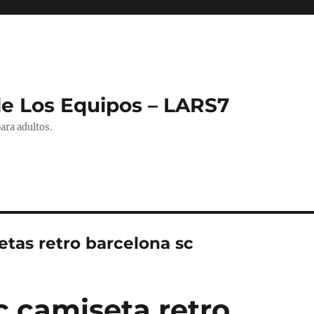
de Los Equipos – LARS7
ara adultos.
etas retro barcelona sc
c camiseta retro