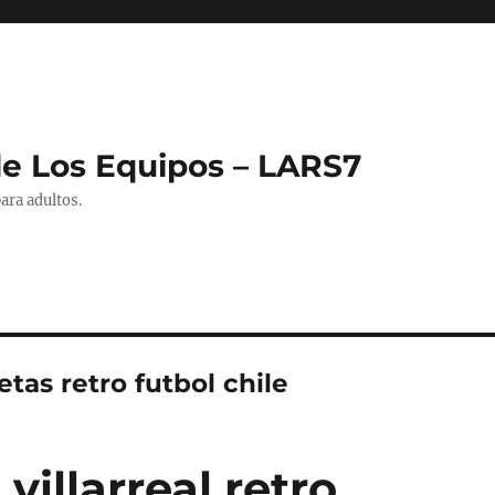
de Los Equipos – LARS7
ara adultos.
tas retro futbol chile
villarreal retro