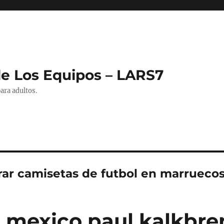
de Los Equipos – LARS7
ara adultos.
ar camisetas de futbol en marrueco
 mexico paul kalkbre