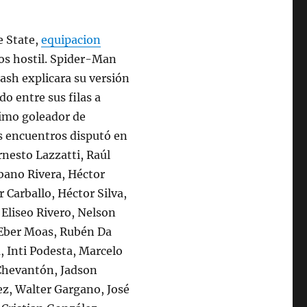
e State,
equipacion
os hostil. Spider-Man
lash explicara su versión
do entre sus filas a
imo goleador de
s encuentros disputó en
rnesto Lazzatti, Raúl
rbano Rivera, Héctor
 Carballo, Héctor Silva,
Eliseo Rivero, Nelson
, Eber Moas, Rubén Da
, Inti Podesta, Marcelo
 Chevantón, Jadson
ez, Walter Gargano, José