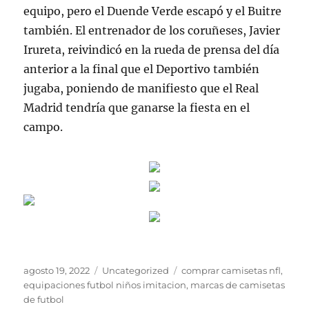
equipo, pero el Duende Verde escapó y el Buitre
también. El entrenador de los coruñeses, Javier
Irureta, reivindicó en la rueda de prensa del día
anterior a la final que el Deportivo también
jugaba, poniendo de manifiesto que el Real
Madrid tendría que ganarse la fiesta en el
campo.
Publicado
Categorías
Etiquetas
agosto 19, 2022
Uncategorized
comprar camisetas nfl
,
el
equipaciones futbol niños imitacion
,
marcas de camisetas
de futbol