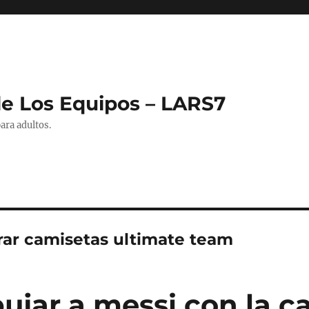
de Los Equipos – LARS7
ara adultos.
ar camisetas ultimate team
ujar a messi con la c