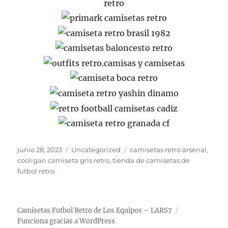
Publicado
Categorías
Etiquetas
junio 28, 2023
Uncategorized
camisetas retro arsenal
,
el
cooligan camiseta gris retro
,
tienda de camisetas de
futbol retro
Camisetas Futbol Retro de Los Equipos – LARS7
Funciona gracias a WordPress