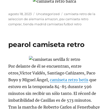
Publicado
Categorías
Etiquetas
agosto 18, 2023
Uncategorized
camiseta retro de la
el
seleccion de alemania amazon
,
psv camiseta retro
comprar
,
tienda madrid camisetas futbol retro
pearol camiseta retro
Por delante de él se encuentran, entre
otros,Víctor Valdés, Santiago Cañizares, Paco
Buyo y Miguel Ángel,
camiseta retro betis
que
estuvo en la temporada 84-85 durante 596
minutos sin recibir un sólo tanto. El récord de
imbatibilidad de Casillas es de 573 minutos.
Tras la marcha de Roberto Carlos al Fenerbahçe