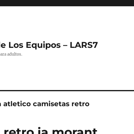
de Los Equipos – LARS7
ara adultos.
 atletico camisetas retro
 retro ja morant