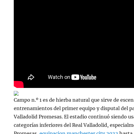
Campo n.º 1 es de hierba natural que sirve de escen
entrenamientos del primer equipo y disputal del pa
Valladolid Promesas. El estadio continuó siendo us
categorías inferiores del Real Valladolid, especialm
Promesas,
equipacion manchester city 2022
hasta 