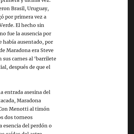
 primera y última vez.
ueron Brasil, Uruguay,
gó por primera vez a
a Verde. El hecho sin
no fue la ausencia por
se había ausentado, por
 de Maradona era Steve
 sus carnes al ‘barrilete
ial, después de que el
na entrada asesina del
stacada, Maradona
“Con Menotti al timón
os dos torneos
la esencia del perdón o