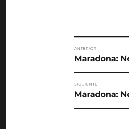
Navegación
ANTERIOR
de
Maradona: No
Entrada
anterior:
entradas
SIGUIENTE
Maradona: No
Entrada
siguiente: