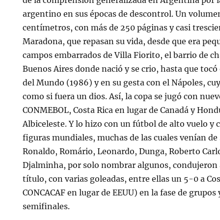
de la comprensión generalizada en Argentina por la
argentino en sus épocas de descontrol. Un volum
centímetros, con más de 250 páginas y casi trescie
Maradona, que repasan su vida, desde que era pequ
campos embarrados de Villa Fiorito, el barrio de ch
Buenos Aires donde nació y se crio, hasta que tocó e
del Mundo (1986) y en su gesta con el Nápoles, cuy
como si fuera un dios. Así, la copa se jugó con nue
CONMEBOL, Costa Rica en lugar de Canadá y Hondur
Albiceleste. Y lo hizo con un fútbol de alto vuelo y
figuras mundiales, muchas de las cuales venían de
Ronaldo, Romário, Leonardo, Dunga, Roberto Car
Djalminha, por solo nombrar algunos, condujeron a
título, con varias goleadas, entre ellas un 5-0 a Cos
CONCACAF en lugar de EEUU) en la fase de grupos 
semifinales.