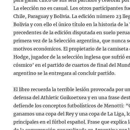
para ganar cinco de sus seis partidos y celebrar por
La elección no es casual. Los otros participantes f
Chile, Paraguay y Bolivia. La edición número 23 lle
Bolivia y con ello el único título en la historia de l
precedentes de la edición disputada en suelo perua
primera vez de la Selección argentina, que nunca 
motivos económicos. El propietario de la camiseta
Hodge, jugador de la selección inglesa que sufrió en
cósmico’ en el partido de cuartos de final del Mund
argentino se la entregara al concluir partido.
El libro recuerda la terrible lesión provocada por u
defensa del Athletic Goikoetxea y en una frase de
defiende los conceptos futbolísticos de Menotti: 
ganamos una copa del Rey y una copa de La Liga, l
principales en el fútbol español. Frase que explica 