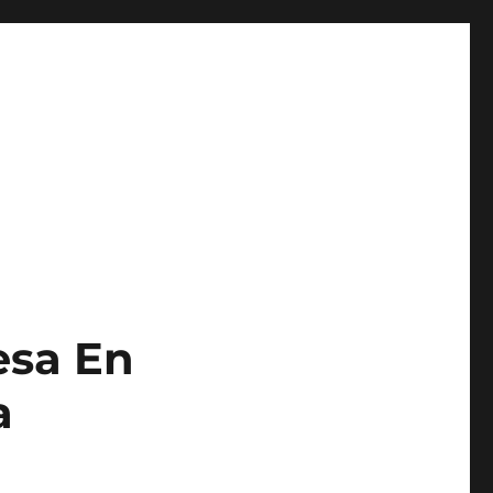
esa En
a