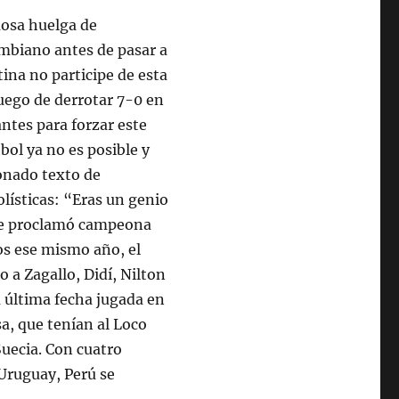
mosa huelga de
ombiano antes de pasar a
na no participe de esta
uego de derrotar 7-0 en
antes para forzar este
bol ya no es posible y
onado texto de
olísticas: “Eras un genio
 se proclamó campeona
os ese mismo año, el
 a Zagallo, Didí, Nilton
a última fecha jugada en
sa, que tenían al Loco
Suecia. Con cuatro
e Uruguay, Perú se