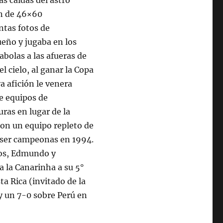
s caídas del astro
en de 46×60
ntas fotos de
eño y jugaba en los
abolas a las afueras de
l cielo, al ganar la Copa
a afición le venera
ve equipos de
as en lugar de la
 con un equipo repleto de
 ser campeonas en 1994.
los, Edmundo y
 la Canarinha a su 5°
ta Rica (invitado de la
y un 7-0 sobre Perú en