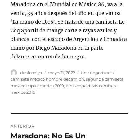
Maradona en el Mundial de México 86, ya a la
venta, 35 años después del año en que vimos
‘La mano de Dios’. Se trata de una camiseta Le
Coq Sportif de manga corta a rayas azules y
blancas, con el escudo de Argentina y firmada a
mano por Diego Maradona en la parte
delantera con rotulador negro.
Autor
Publicado
Categorías
Etiquetas
dealcoolya
mayo 21, 2022
Uncategorized
el
camiseta mexico hombre decathlon
,
segunda camiseta
mexico copa america 2019
,
tenis copa davis camiseta
mexico 2019
Navegación
ANTERIOR
de
Maradona: No Es Un
Entrada