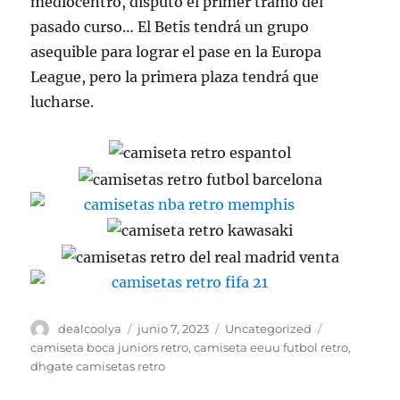
mediocentro, disputó el primer tramo del
pasado curso… El Betis tendrá un grupo
asequible para lograr el pase en la Europa
League, pero la primera plaza tendrá que
lucharse.
Autor
Publicado
Categorías
Etiquetas
dealcoolya
junio 7, 2023
Uncategorized
el
camiseta boca juniors retro
,
camiseta eeuu futbol retro
,
dhgate camisetas retro