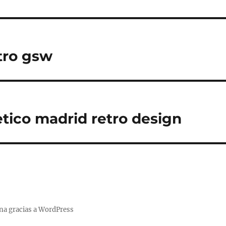
tro gsw
etico madrid retro design
na gracias a WordPress