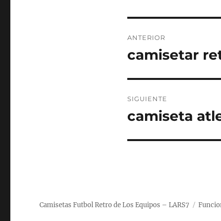
Navegación
ANTERIOR
de
camisetar re
Entrada
anterior:
entradas
SIGUIENTE
camiseta atl
Entrada
siguiente:
Camisetas Futbol Retro de Los Equipos – LARS7
Funcio