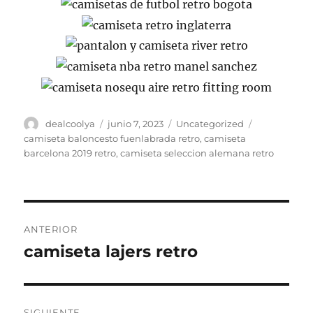
Autor
Publicado
Categorías
Etiquetas
dealcoolya
junio 7, 2023
Uncategorized
el
camiseta baloncesto fuenlabrada retro
,
camiseta
barcelona 2019 retro
,
camiseta seleccion alemana retro
Navegación
ANTERIOR
de
camiseta lajers retro
Entrada
anterior:
entradas
SIGUIENTE