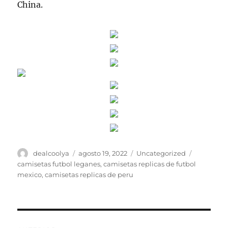
China.
Autor
Publicado
Categorías
Etiquetas
dealcoolya
agosto 19, 2022
Uncategorized
el
camisetas futbol leganes
,
camisetas replicas de futbol
mexico
,
camisetas replicas de peru
Navegación