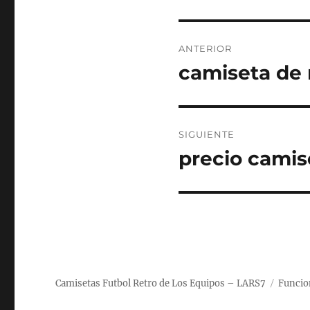
Navegación
ANTERIOR
de
camiseta de 
Entrada
anterior:
entradas
SIGUIENTE
precio camis
Entrada
siguiente:
Camisetas Futbol Retro de Los Equipos – LARS7
Funcio