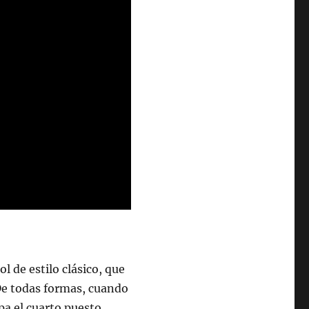
l de estilo clásico, que
 De todas formas, cuando
upa el cuarto puesto,