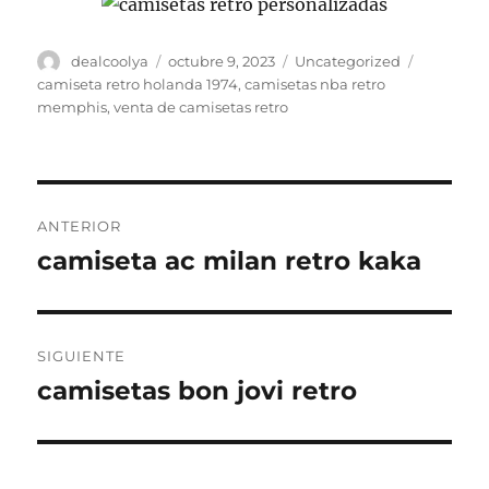
Autor
Publicado
Categorías
Etiquetas
dealcoolya
octubre 9, 2023
Uncategorized
el
camiseta retro holanda 1974
,
camisetas nba retro
memphis
,
venta de camisetas retro
Navegación
ANTERIOR
de
camiseta ac milan retro kaka
Entrada
anterior:
entradas
SIGUIENTE
camisetas bon jovi retro
Entrada
siguiente: