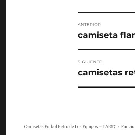
Navegación
ANTERIOR
de
camiseta fla
Entrada
anterior:
entradas
SIGUIENTE
camisetas re
Entrada
siguiente:
Camisetas Futbol Retro de Los Equipos – LARS7
Funcio