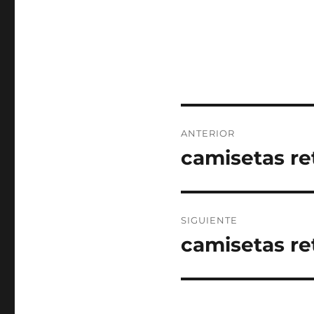
Navegación
ANTERIOR
de
camisetas re
Entrada
anterior:
entradas
SIGUIENTE
camisetas re
Entrada
siguiente: