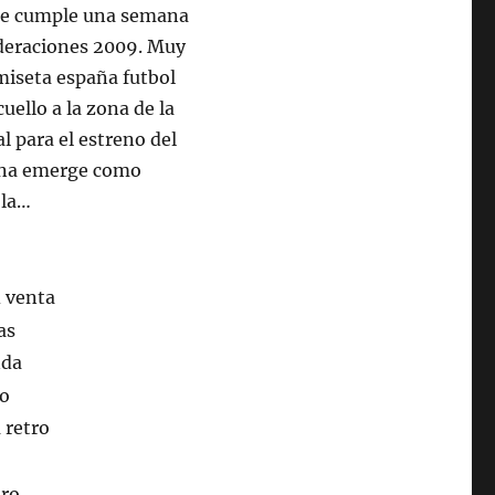
se cumple una semana
ederaciones 2009. Muy
iseta españa futbol
uello a la zona de la
l para el estreno del
tina emerge como
 la…