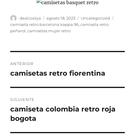
Autor
Publicado
Categorías
Etiquetas
dealcoolya
agosto 18, 2023
Uncategorized
el
camiseta retro barcelona kappa 96
,
camiseta retro
peñarol
,
camisetas mujer retro
Navegación
ANTERIOR
de
camisetas retro fiorentina
Entrada
anterior:
entradas
SIGUIENTE
camiseta colombia retro roja
Entrada
siguiente:
bogota