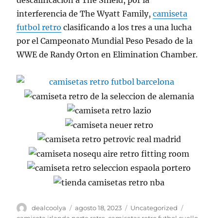
descalificación a The Shield, por la
interferencia de The Wyatt Family,
camiseta
futbol retro
clasificando a los tres a una lucha
por el Campeonato Mundial Peso Pesado de la
WWE de Randy Orton en Elimination Chamber.
Autor
Publicado
Categorías
Etiquetas
dealcoolya
agosto 18, 2023
Uncategorized
el