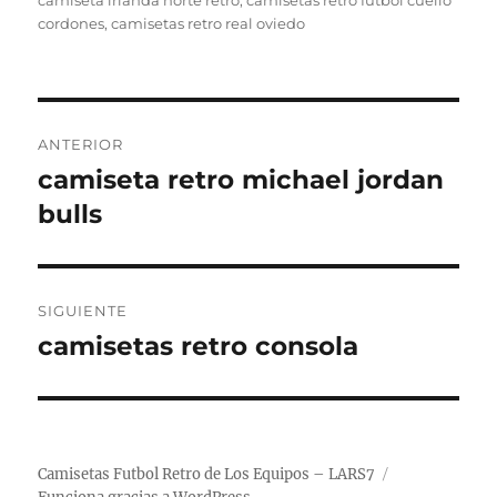
camiseta irlanda norte retro
,
camisetas retro futbol cuello
cordones
,
camisetas retro real oviedo
Navegación
ANTERIOR
de
camiseta retro michael jordan
Entrada
anterior:
bulls
entradas
SIGUIENTE
camisetas retro consola
Entrada
siguiente:
Camisetas Futbol Retro de Los Equipos – LARS7