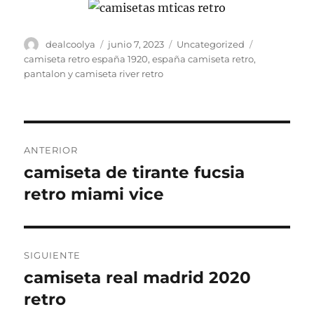
Autor
Publicado
Categorías
Etiquetas
dealcoolya
junio 7, 2023
Uncategorized
el
camiseta retro españa 1920
,
españa camiseta retro
,
pantalon y camiseta river retro
Navegación
ANTERIOR
de
camiseta de tirante fucsia
Entrada
anterior:
retro miami vice
entradas
SIGUIENTE
camiseta real madrid 2020
Entrada
siguiente:
retro