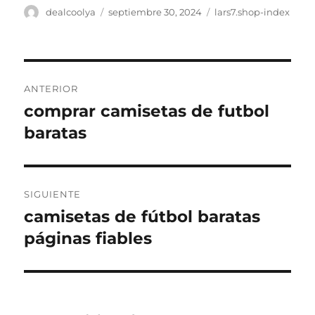
Autor
Publicado
Categorías
dealcoolya
septiembre 30, 2024
lars7.shop-index
el
Navegación
ANTERIOR
de
comprar camisetas de futbol
Entrada
anterior:
baratas
entradas
SIGUIENTE
camisetas de fútbol baratas
Entrada
siguiente:
páginas fiables