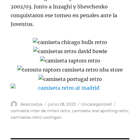
2002/03. Junto a Inzaghi y Shevchenko
conquistaron ese torneo en penales ante la
Juventus.
Autor
Publicado
Categorías
Etiquetas
dealcoolya
junio 28, 2023
Uncategorized
el
camiseta inter de milan retro
,
camiseta real sporting retro
,
camisetas retro coolligan