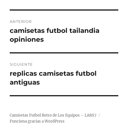
Navegación
ANTERIOR
de
camisetas futbol tailandia
Entrada
anterior:
opiniones
entradas
SIGUIENTE
replicas camisetas futbol
Entrada
siguiente:
antiguas
Camisetas Futbol Retro de Los Equipos – LARS7
Funciona gracias a WordPress