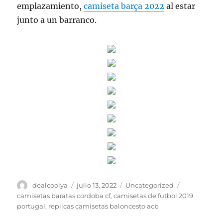
emplazamiento,
camiseta barça 2022
al estar
junto a un barranco.
Autor
Publicado
Categorías
Etiquetas
dealcoolya
julio 13, 2022
Uncategorized
el
camisetas baratas cordoba cf
,
camisetas de futbol 2019
portugal
,
replicas camisetas baloncesto acb