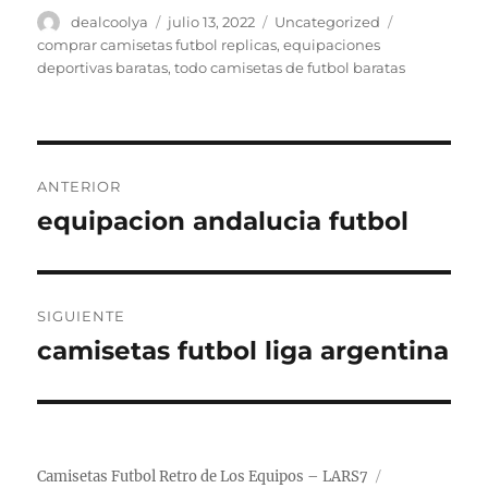
Autor
Publicado
Categorías
Etiquetas
dealcoolya
julio 13, 2022
Uncategorized
el
comprar camisetas futbol replicas
,
equipaciones
deportivas baratas
,
todo camisetas de futbol baratas
Navegación
ANTERIOR
de
equipacion andalucia futbol
Entrada
anterior:
entradas
SIGUIENTE
camisetas futbol liga argentina
Entrada
siguiente:
Camisetas Futbol Retro de Los Equipos – LARS7