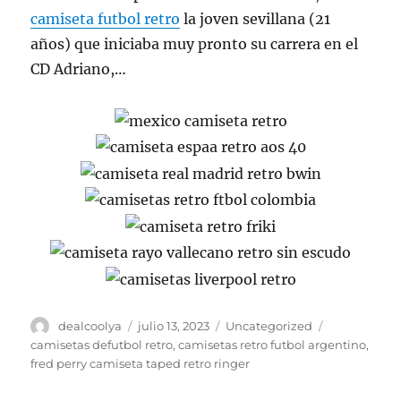
camiseta futbol retro
la joven sevillana (21
años) que iniciaba muy pronto su carrera en el
CD Adriano,…
Autor
Publicado
Categorías
Etiquetas
dealcoolya
julio 13, 2023
Uncategorized
el
camisetas defutbol retro
,
camisetas retro futbol argentino
,
fred perry camiseta taped retro ringer