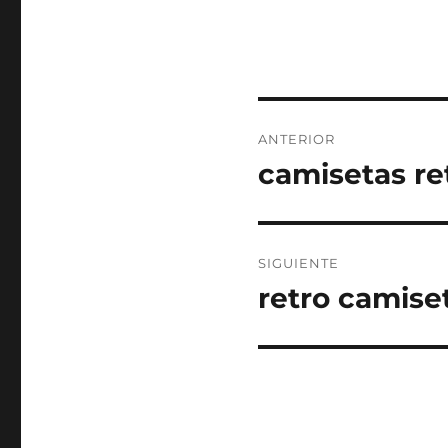
Navegación
ANTERIOR
de
camisetas re
Entrada
anterior:
entradas
SIGUIENTE
retro camise
Entrada
siguiente: