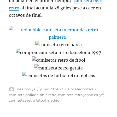
un póker en el primer tiempo),
camiseta betis
retro
al final acumula 38 goles pese a caer en
octavos de final.
Autor
Publicado
Categorías
Etiquetas
dealcoolya
junio 28, 2023
Uncategorized
el
camiseta philadelphia retro
,
camiseta retro johan cruyff
,
camisetas retro futbol madrid