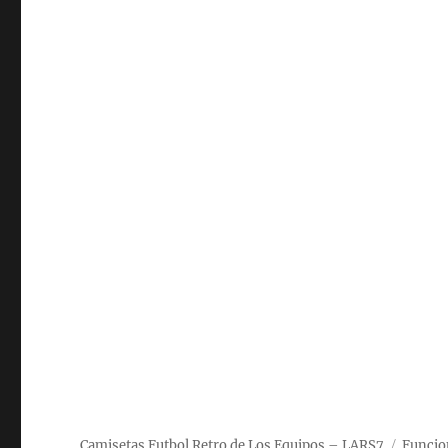
Camisetas Futbol Retro de Los Equipos – LARS7
Funcio