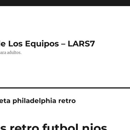
de Los Equipos – LARS7
ara adultos.
eta philadelphia retro
 retro futbol nios