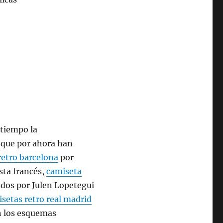
 tiempo la
s que por ahora han
retro barcelona
por
sta francés,
camiseta
ados por Julen Lopetegui
setas retro real madrid
n los esquemas