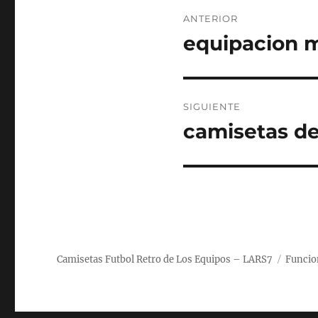
Navegación
ANTERIOR
de
equipacion m
Entrada
anterior:
entradas
SIGUIENTE
camisetas de
Entrada
siguiente:
Camisetas Futbol Retro de Los Equipos – LARS7
Funcio