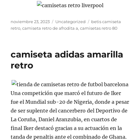
Publicado
Categorías
Etiquetas
noviembre 23, 2023
Uncategorized
betis camiseta
el
retro
,
camiseta retro de afrodita a
,
camisetas retro 80
camiseta adidas amarilla
retro
Una competición que marcó el futuro de Iker
fue el Mundial sub-20 de Nigeria, donde a pesar
de ser suplente del cancerbero del Deportivo de
La Coruña, Daniel Aranzubia, en cuartos de
final Iker destacó gracias a su actuación en la
tanda de penaltis ante el combinado de Ghana.