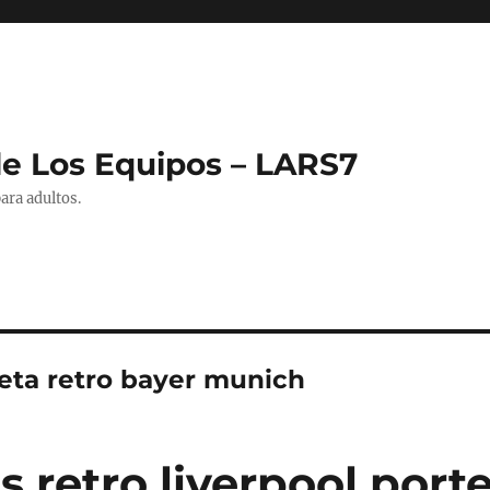
de Los Equipos – LARS7
ara adultos.
eta retro bayer munich
 retro liverpool port